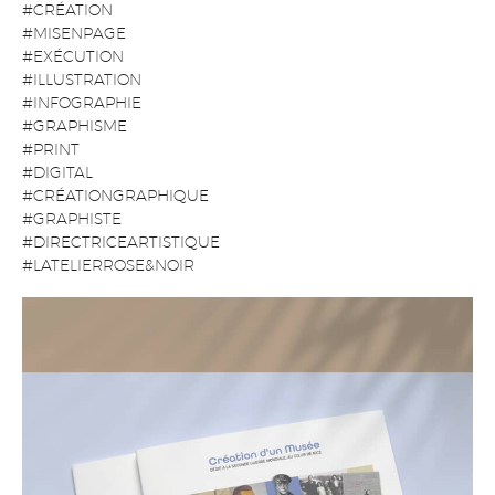
#CRÉATION
#MISENPAGE
#EXÉCUTION
#ILLUSTRATION
#INFOGRAPHIE
#GRAPHISME
#PRINT
#DIGITAL
#CRÉATIONGRAPHIQUE
#GRAPHISTE
#DIRECTRICEARTISTIQUE
#LATELIERROSE&NOIR